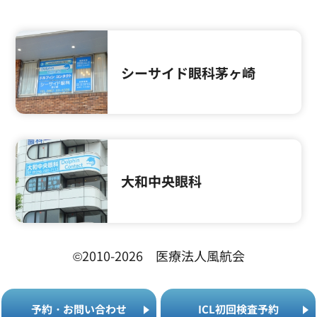
シーサイド眼科茅ヶ崎
大和中央眼科
©2010-2026 医療法人風航会
予
約
・
お
問
い
合
わ
せ
I
C
L
初
回
検
査
予
約