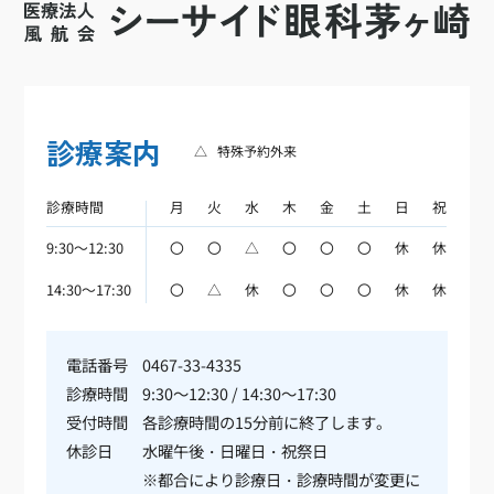
診療案内
△
特殊予約外来
診療時間
月
火
水
木
金
土
日
祝
9:30～12:30
〇
〇
△
〇
〇
〇
休
休
14:30～17:30
〇
△
休
〇
〇
〇
休
休
電話番号
0467-33-4335
診療時間
9:30～12:30 / 14:30～17:30
受付時間
各診療時間の15分前に終了します。
休診日
水曜午後・日曜日・祝祭日
※都合により診療日・診療時間が変更に