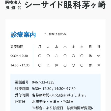
診療案内
△
特殊予約外来
診療時間
月
火
水
木
金
土
日
祝
9:30～12:30
〇
〇
△
〇
〇
〇
休
休
14:30～17:30
〇
△
休
〇
〇
〇
休
休
電話番号
0467-33-4335
診療時間
9:30～12:30 / 14:30～17:30
受付時間
各診療時間の15分前に終了します。
休診日
水曜午後・日曜日・祝祭日
※都合により診療日・診療時間が変更に