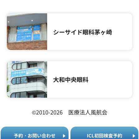
シーサイド眼科茅ヶ崎
大和中央眼科
©2010-2026 医療法人風航会
予
約
・
お
問
い
合
わ
せ
I
C
L
初
回
検
査
予
約