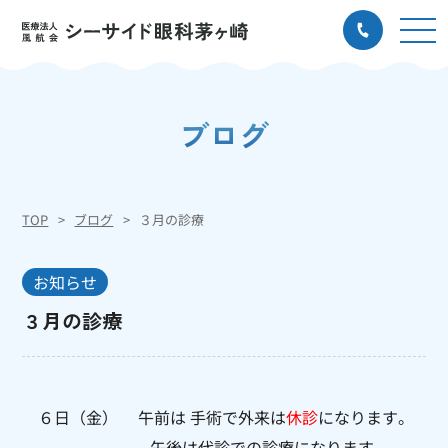
ブログ
TOP
ブログ
３月の診療
お知らせ
３月の診療
６日（金） 午前は 手術で外来は
休診
になります。
午後は代診での診療になります。