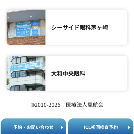
シーサイド眼科茅ヶ崎
大和中央眼科
©2010-2026 医療法人風航会
予
約
・
お
問
い
合
わ
せ
I
C
L
初
回
検
査
予
約