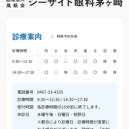
診療案内
△
特殊予約外来
診療時間
月
火
水
木
金
土
日
祝
9:30～12:30
〇
〇
△
〇
〇
〇
休
休
14:30～17:30
〇
△
休
〇
〇
〇
休
休
電話番号
0467-33-4335
診療時間
9:30～12:30 / 14:30～17:30
受付時間
各診療時間の15分前に終了します。
休診日
水曜午後・日曜日・祝祭日
※都合により診療日・診療時間が変更に