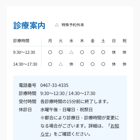
診療案内
△
特殊予約外来
診療時間
月
火
水
木
金
土
日
祝
9:30～12:30
〇
〇
△
〇
〇
〇
休
休
14:30～17:30
〇
△
休
〇
〇
〇
休
休
電話番号
0467-33-4335
診療時間
9:30～12:30 / 14:30～17:30
受付時間
各診療時間の15分前に終了します。
休診日
水曜午後・日曜日・祝祭日
※都合により診療日・診療時間が変更に
なる場合がございます。詳細は、「
お知
らせ
」をご確認ください。