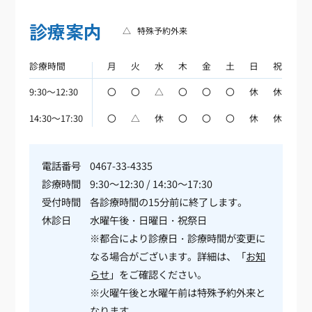
診療案内
△
特殊予約外来
診療時間
月
火
水
木
金
土
日
祝
9:30～12:30
〇
〇
△
〇
〇
〇
休
休
14:30～17:30
〇
△
休
〇
〇
〇
休
休
電話番号
0467-33-4335
診療時間
9:30～12:30 / 14:30～17:30
受付時間
各診療時間の15分前に終了します。
休診日
水曜午後・日曜日・祝祭日
※都合により診療日・診療時間が変更に
なる場合がございます。詳細は、「
お知
らせ
」をご確認ください。
※火曜午後と水曜午前は特殊予約外来と
なります。