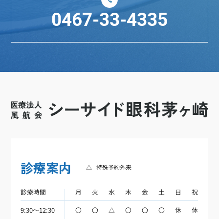
0467-33-4335
診療案内
△
特殊予約外来
診療時間
月
火
水
木
金
土
日
祝
9:30～12:30
〇
〇
△
〇
〇
〇
休
休