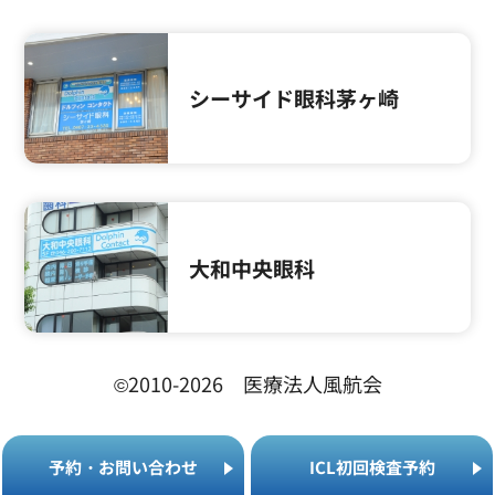
シーサイド眼科茅ヶ崎
大和中央眼科
©2010-2026 医療法人風航会
予
約
・
お
問
い
合
わ
せ
I
C
L
初
回
検
査
予
約