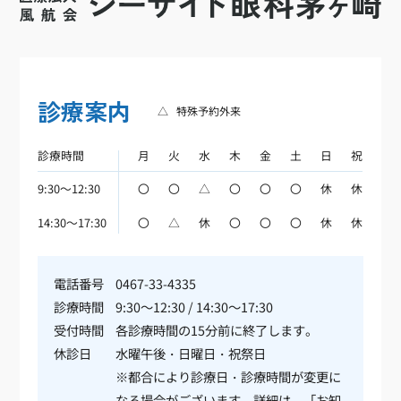
診療案内
△
特殊予約外来
診療時間
月
火
水
木
金
土
日
祝
9:30～12:30
〇
〇
△
〇
〇
〇
休
休
14:30～17:30
〇
△
休
〇
〇
〇
休
休
電話番号
0467-33-4335
診療時間
9:30～12:30 / 14:30～17:30
受付時間
各診療時間の15分前に終了します。
休診日
水曜午後・日曜日・祝祭日
※都合により診療日・診療時間が変更に
なる場合がございます。詳細は、「
お知